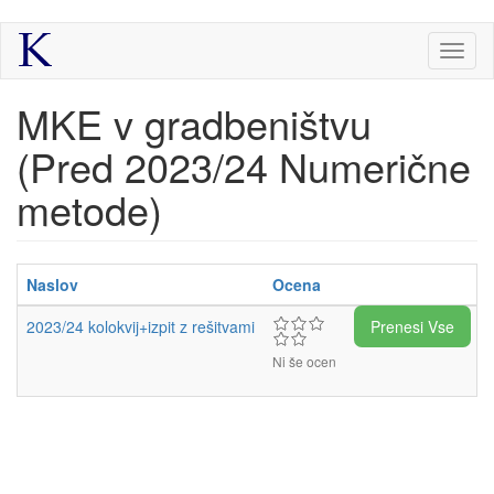
Skip
Toggl
to
naviga
main
content
MKE v gradbeništvu
(Pred 2023/24 Numerične
metode)
Naslov
Ocena
2023/24 kolokvij+izpit z rešitvami
Prenesi Vse
Ni še ocen