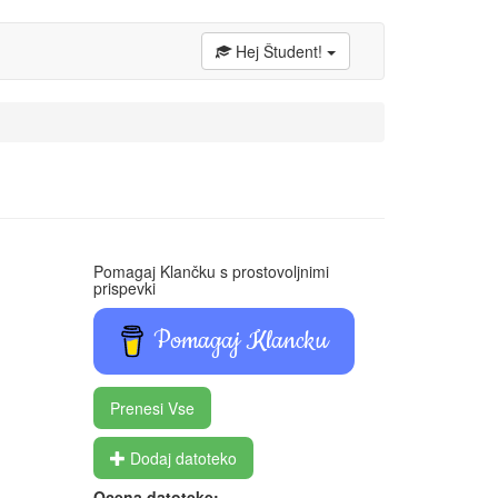
Hej Študent!
Pomagaj Klančku s prostovoljnimi
prispevki
Pomagaj Klancku
Prenesi Vse
Dodaj datoteko
Ocena datoteke: