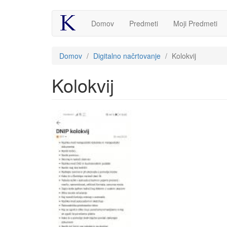
Skip
Domov
Predmeti
Moji Predmeti
to
main
content
Nahajate
Domov
/
Digitalno načrtovanje
/
Kolokvij
se
tukaj
Kolokvij