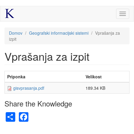
Skip
Toggl
to
naviga
main
content
Nahajate
Domov
/
Geografski informacijski sistemi
/
Vprašanja za
se
tukaj
izpit
Vprašanja za izpit
Priponka
Velikost
gisvprasanja.pdf
189.34 KB
Share the Knowledge
Share
Facebook