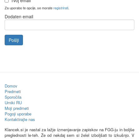
Tvoj email
Za uporabo te opcije, se morate
registrirati
.
Dodaten email
Pošlji
Domov
Predmeti
Sporočila
Urniki RU
Moji predmeti
Pogoji uporabe
Kontaktirajte nas
Klancek.si je nastal za lažje izmenjavanje zapiskov na FGG-ju in boljše
preglednosti le-teh. Že od nekdaj sem si želel izboljšati to izkušnjo. V