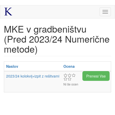
Skip
Toggl
to
naviga
main
content
MKE v gradbeništvu
(Pred 2023/24 Numerične
metode)
Naslov
Ocena
2023/24 kolokvij+izpit z rešitvami
Prenesi Vse
Ni še ocen