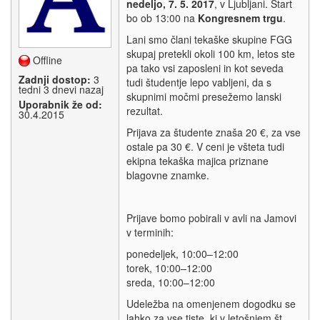
nedeljo, 7. 5. 2017
, v Ljubljani. Štart
bo ob 13:00 na
Kongresnem trgu
.
Lani smo člani tekaške skupine FGG
skupaj pretekli okoli 100 km, letos ste
Offline
pa tako vsi zaposleni in kot seveda
Zadnji dostop:
3
tudi študentje lepo vabljeni, da s
tedni 3 dnevi nazaj
skupnimi močmi presežemo lanski
Uporabnik že od:
rezultat.
30.4.2015
Prijava za študente znaša 20 €, za vse
ostale pa 30 €. V ceni je všteta tudi
ekipna tekaška majica priznane
blagovne znamke.
Prijave bomo pobirali v avli na Jamovi
v terminih:
ponedeljek, 10:00–12:00
torek, 10:00–12:00
sreda, 10:00–12:00
Udeležba na omenjenem dogodku se
lahko za vse tiste, ki v letošnjem št.