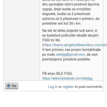
letu opravljate izbirni predmet športna
vzgoja, šteje bodisi za množičen
dogodek, bodisi za 2 prisotnosti
oziroma za 3 prisotnosti v primeru, da
pretečete več kot 30+ km.
Na tek se lahko prijavite tudi sami, in
se kadarkoli pridružite tekaški skupini
FGG for life
(
https://teams.wingsforlifeworldrun.com/s
V tem primeru nas prosim kontaktirajte
po mailu
silefgg@gmail.com
, da vam
posredujemo potrebne podatke.
FB stran SILE FGG:
https://www.facebook.com/silefgg
Top
Log in
or
register
to post comments