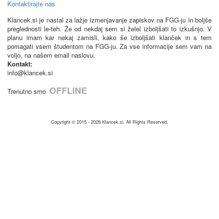
Kontaktirajte nas
Klancek.si je nastal za lažje izmenjavanje zapiskov na FGG-ju in boljše
preglednosti le-teh. Že od nekdaj sem si želel izboljšati to izkušnjo. V
planu imam kar nekaj zamisli, kako še izboljšati klanček in s tem
pomagati vsem študentom na FGG-ju. Za vse informacije sem vam na
voljo, na našem email naslovu.
Kontakt:
info@klancek.si
OFFLINE
Trenutno smo
Copyright © 2015 - 2026
Klancek.si
. All Rights Reserved.