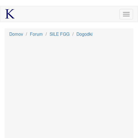
Skip
Toggl
to
naviga
main
content
Nahajate
Domov
/
Forum
/
SILE FGG
/
Dogodki
se
tukaj